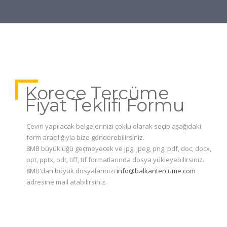
Korece Tercüme
Fiyat Teklifi Formu
Çeviri yapılacak belgelerinizi çoklu olarak seçip aşağıdaki
form aracılığıyla bize gönderebilirsiniz.
8MB büyüklüğü geçmeyecek ve jpg, jpeg, png, pdf, doc, docx,
ppt, pptx, odt, tiff, tif formatlarında dosya yükleyebilirsiniz.
8MB'dan büyük dosyalarınızı
info@balkantercume.com
adresine mail atabilirsiniz.