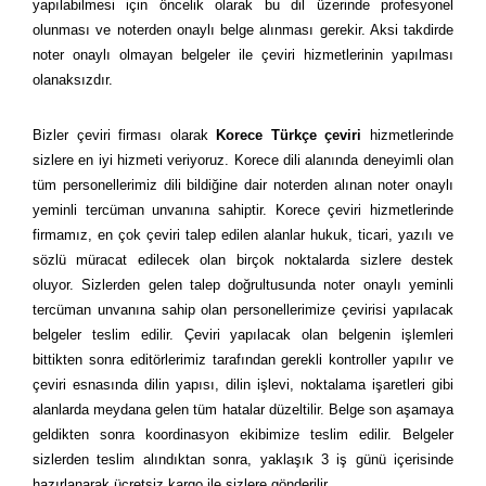
yapılabilmesi için öncelik olarak bu dil üzerinde profesyonel
olunması ve noterden onaylı belge alınması gerekir. Aksi takdirde
noter onaylı olmayan belgeler ile çeviri hizmetlerinin yapılması
olanaksızdır.
Bizler çeviri firması olarak
Korece Türkçe çeviri
hizmetlerinde
sizlere en iyi hizmeti veriyoruz. Korece dili alanında deneyimli olan
tüm personellerimiz dili bildiğine dair noterden alınan noter onaylı
yeminli tercüman unvanına sahiptir. Korece çeviri hizmetlerinde
firmamız, en çok çeviri talep edilen alanlar hukuk, ticari, yazılı ve
sözlü müracat edilecek olan birçok noktalarda sizlere destek
oluyor. Sizlerden gelen talep doğrultusunda noter onaylı yeminli
tercüman unvanına sahip olan personellerimize çevirisi yapılacak
belgeler teslim edilir. Çeviri yapılacak olan belgenin işlemleri
bittikten sonra editörlerimiz tarafından gerekli kontroller yapılır ve
çeviri esnasında dilin yapısı, dilin işlevi, noktalama işaretleri gibi
alanlarda meydana gelen tüm hatalar düzeltilir. Belge son aşamaya
geldikten sonra koordinasyon ekibimize teslim edilir. Belgeler
sizlerden teslim alındıktan sonra, yaklaşık 3 iş günü içerisinde
hazırlanarak ücretsiz kargo ile sizlere gönderilir.