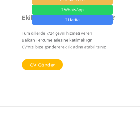
WhatsApp
Ekibimize Katılmak İstermisiniz?
Harita
Tüm dillerde 7/24 çeviri hizmeti veren
Balkan Tercüme ailesine katılmak için
CV'nizi bize göndererek ilk adımı atabilirsiniz
CV Gönder